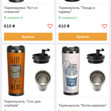
Термокружка "Кот со
Термокухоль "Панда в
стаканом"
піджаку"
В наявності
В наявності
610
610
₴
₴
Купити
Купити
Термокухоль "Сон для
слабаків"
Термокухоль "Котик-кавоман"