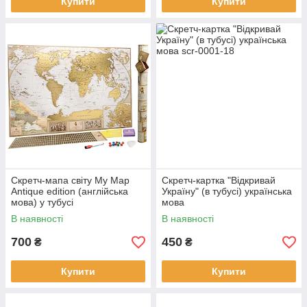
Купити
Купити
Скретч-мапа світу My Map
Скретч-картка "Відкривай
Antique edition (англійська
Україну" (в тубусі) українська
мова) у тубусі
мова
В наявності
В наявності
700
450
₴
₴
Купити
Купити