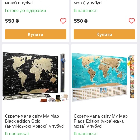
мова) в тубусі
мова) у тубусі
Готово до відправки
В наявності
550
550
₴
₴
Купити
Купити
Скретч-мапа світу My Map
Скретч-мапа світу My Map
Black edition Gold
Flags Edition (українська
(англійською мовою) у тубусі
мова) у тубусі
В наявності
В наявності