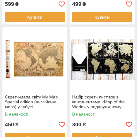
599
499
₴
₴
Купити
Купити
Скретч-мапа світу My Map
Набір скретч листівок з
Special edition (англійська
континентами «Map of the
мова) у тубусі
World» у подарунковому
конверті
В наявності
В наявності
450
300
₴
₴