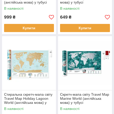
(англійська мова) у тубусі
мова) у тубусі
В наявності
В наявності
999
649
₴
₴
Купити
Купити
Стиральна скретч-мапа світу
Скретч-мапа світу Travel Map
Travel Map Holiday Lagoon
Marine World (англійська
World (англійська мова) у
мова) у тубусі
тубусі
В наявності
В наявності