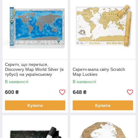
Скретч, що переться,
Discovery Map World Silver (в
Скретч-мапа світу Scratch
тубусі) на українському
Map Luckies
В наявності
В наявності
600
648
₴
₴
Купити
Купити