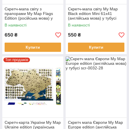
Скретч-мапа світу з
Скретч-мапа світу My Map
прапорами My Map Flags
Black edition Mini 61х41
Edition (російська мова) у
(англійська мова) у тубусі
тубусі
В наявності
В наявності
650
550
₴
₴
Купити
Купити
Топ продажів
Скретч-карта України My Map
Скретч мапа Європи My Map
Ukraine edition (українська
Europe edition (англійська