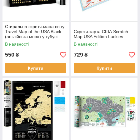
Стиральна скретч-мапа світу
Travel Map of the USA Black
Скретч-карта США Scratch
(англійська мова) у тубусі
Map USA Edition Luckies
В наявності
В наявності
550
729
₴
₴
Купити
Купити