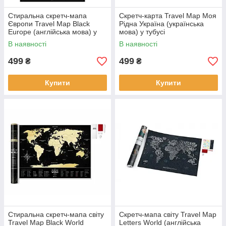
Стиральна скретч-мапа
Скретч-карта Travel Map Моя
Європи Travel Map Black
Рідна Україна (українська
Europe (англійська мова) у
мова) у тубусі
тубусі
В наявності
В наявності
499
499
₴
₴
Купити
Купити
Стиральна скретч-мапа світу
Скретч-мапа світу Travel Map
Travel Map Black World
Letters World (англійська