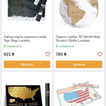
Світна карта зоряного неба
Скретч глобус 3D World Map
Star Map Luckies
Scratch Globe Luckies
В наявності
В наявності
621
783
₴
₴
Купити
Купити