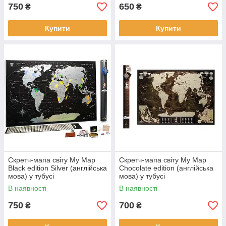
750
650
₴
₴
Купити
Купити
Скретч-мапа світу My Map
Скретч-мапа світу My Map
Black edition Silver (англійська
Chocolate edition (англійська
мова) у тубусі
мова) у тубусі
В наявності
В наявності
750
700
₴
₴