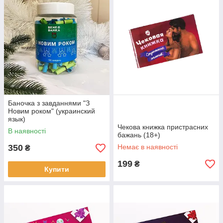
Баночка з завданнями "З
Новим роком" (украинский
язык)
Чекова книжка пристрасних
В наявності
бажань (18+)
350
Немає в наявності
₴
199
₴
Купити