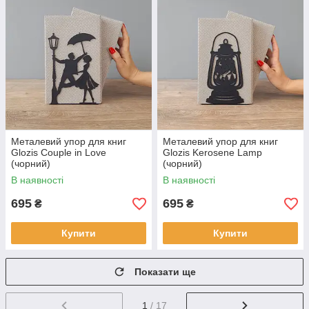
Металевий упор для книг
Металевий упор для книг
Glozis Couple in Love
Glozis Kerosene Lamp
(чорний)
(чорний)
В наявності
В наявності
695
695
₴
₴
Купити
Купити
Показати ще
1
/ 17