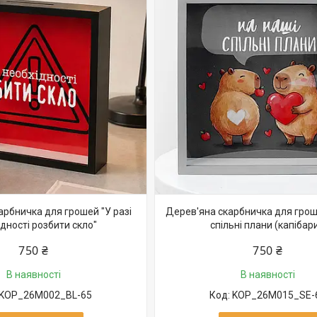
арбничка для грошей "У разі
Дерев'яна скарбничка для грош
дності розбити скло"
спільні плани (капібари
750 ₴
750 ₴
В наявності
В наявності
KOP_26M002_BL-65
KOP_26M015_SE-