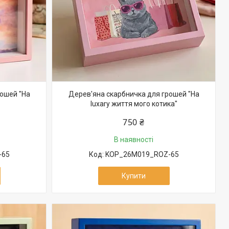
ошей "На
Дерев'яна скарбничка для грошей "На
luxary життя мого котика"
750 ₴
В наявності
-65
KOP_26M019_ROZ-65
Купити