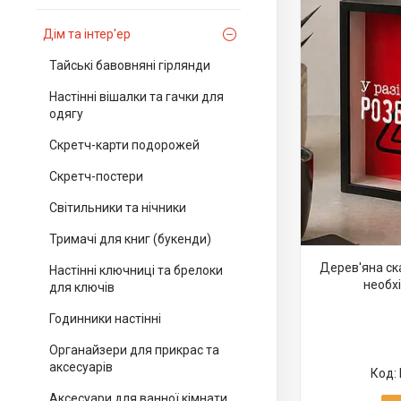
Дім та інтер'ер
Тайські бавовняні гірлянди
Настінні вішалки та гачки для
одягу
Скретч-карти подорожей
Скретч-постери
Світильники та нічники
Тримачі для книг (букенди)
Дерев'яна ск
Настінні ключниці та брелоки
необхі
для ключів
Годинники настінні
Органайзери для прикрас та
аксесуарів
Аксесуари для ванної кімнати