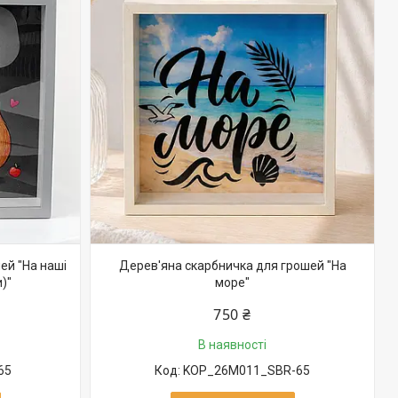
ей "На наші
Дерев'яна скарбничка для грошей "На
)"
море"
750 ₴
В наявності
65
KOP_26M011_SBR-65