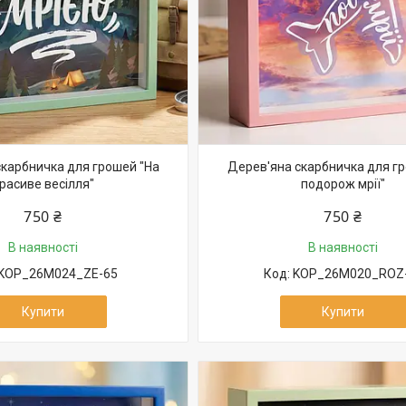
карбничка для грошей "На
Дерев'яна скарбничка для гр
расиве весілля"
подорож мрії"
750 ₴
750 ₴
В наявності
В наявності
KOP_26M024_ZE-65
KOP_26M020_ROZ
Купити
Купити