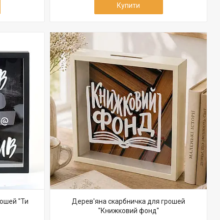
Купити
ошей "Ти
Дерев'яна скарбничка для грошей
"
"Книжковий фонд"