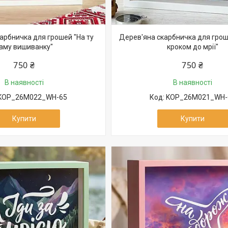
арбничка для грошей "На ту
Дерев'яна скарбничка для грош
аму вишиванку"
кроком до мрії"
750 ₴
750 ₴
В наявності
В наявності
KOP_26M022_WH-65
KOP_26M021_WH-
Купити
Купити