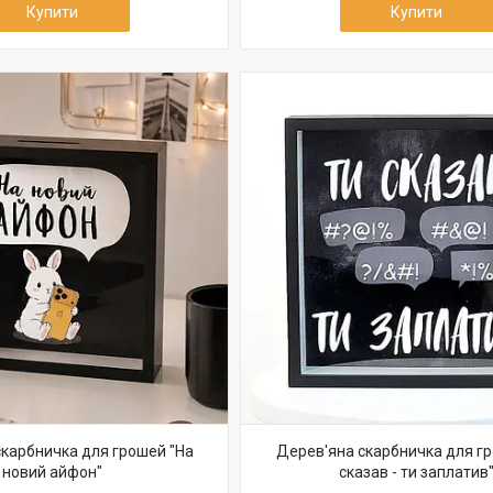
Купити
Купити
карбничка для грошей "На
Дерев'яна скарбничка для гр
новий айфон"
сказав - ти заплатив