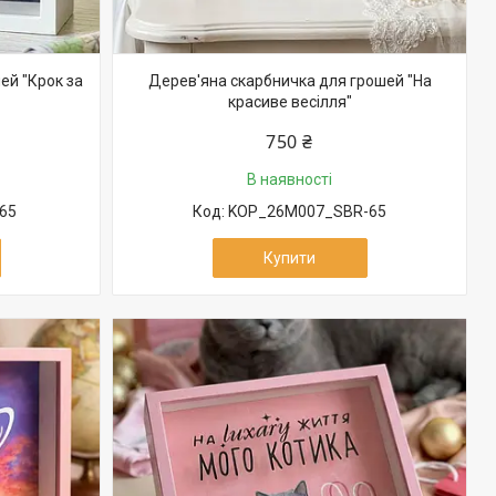
ей "Крок за
Дерев'яна скарбничка для грошей "На
красиве весілля"
750 ₴
В наявності
65
KOP_26M007_SBR-65
Купити