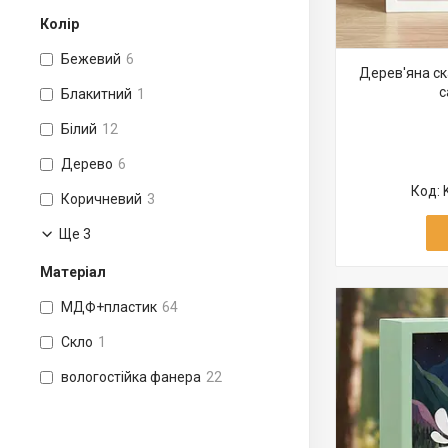
Колір
Бежевий
6
Дерев'яна ск
с
Блакитний
1
Білий
12
Дерево
6
Коричневий
3
Ще 3
Матеріал
МДФ+пластик
64
Скло
1
вологостійка фанера
22