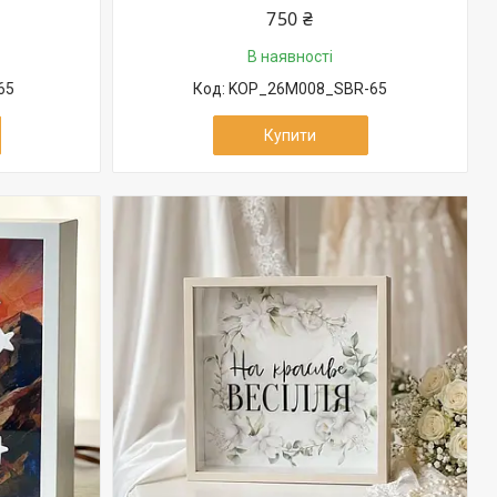
750 ₴
В наявності
65
KOP_26M008_SBR-65
Купити