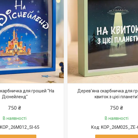
карбничка для грошей "На
Дерев'яна скарбничка для гр
Діснейленд"
квиток з цієї планети
750 ₴
750 ₴
В наявності
В наявності
KOP_26M012_SI-65
KOP_26M025_ZE-