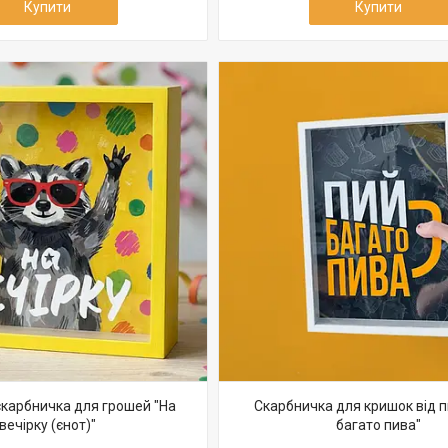
Купити
Купити
карбничка для грошей "На
Скарбничка для кришок від п
вечірку (єнот)"
багато пива"