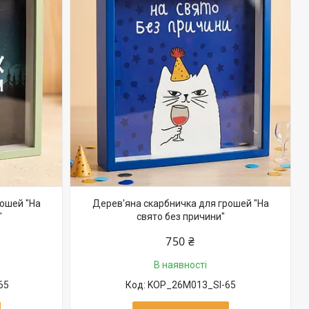
ошей "На
Дерев'яна скарбничка для грошей "На
"
свято без причини"
750 ₴
В наявності
65
KOP_26M013_SI-65