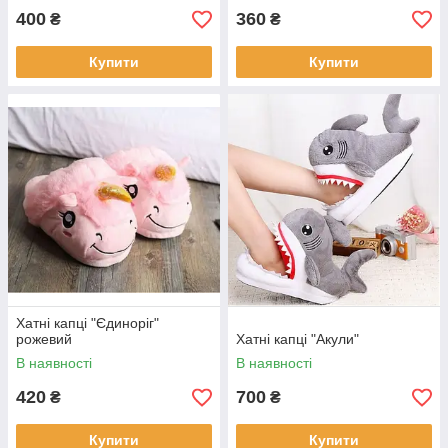
400
360
₴
₴
Купити
Купити
Хатні капці "Єдиноріг"
рожевий
Хатні капці "Акули"
В наявності
В наявності
420
700
₴
₴
Купити
Купити