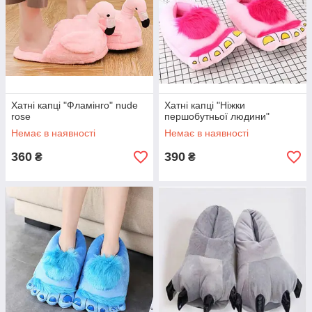
Хатні капці "Фламінго" nude
Хатні капці "Ніжки
rose
першобутньої людини"
Немає в наявності
Немає в наявності
360
390
₴
₴