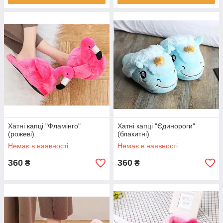
Хатні капці "Фламінго"
Хатні капці "Єдинороги"
(рожеві)
(блакитні)
Немає в наявності
Немає в наявності
360
360
₴
₴