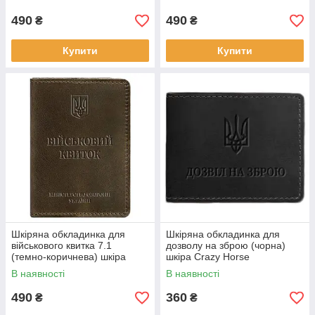
490
490
₴
₴
Купити
Купити
Шкіряна обкладинка для
Шкіряна обкладинка для
військового квитка 7.1
дозволу на зброю (чорна)
(темно-коричнева) шкіра
шкіра Crazy Horse
Crazy Horse
В наявності
В наявності
490
360
₴
₴