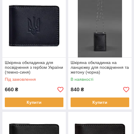
Шкіряна обкладинка для
Шкіряна обкладинка на
посвідчення з гербом України
ланцюжку для посвідчення та
(темно-синя)
жетону (чорна)
Під замовлення
В наявності
660
840
₴
₴
Купити
Купити