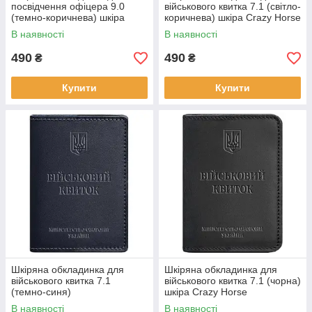
посвідчення офіцера 9.0
військового квитка 7.1 (світло-
(темно-коричнева) шкіра
коричнева) шкіра Crazy Horse
Crazy Horse
В наявності
В наявності
490
490
₴
₴
Купити
Купити
Шкіряна обкладинка для
Шкіряна обкладинка для
військового квитка 7.1
військового квитка 7.1 (чорна)
(темно-синя)
шкіра Crazy Horse
В наявності
В наявності