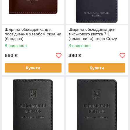
Шкіряна обкладинка для
Шкіряна обкладинка для
посвідчення з гербом України
військового квитка 7.1
(бордова)
(темно-синя) шкіра Crazy
Horse
В наявності
В наявності
660
490
₴
₴
Купити
Купити