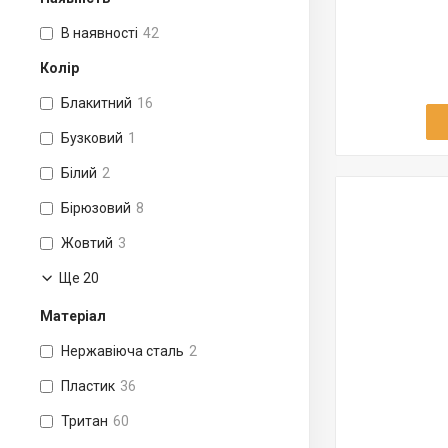
В наявності
42
Колір
Блакитний
16
Бузковий
1
Білий
2
Бірюзовий
8
Жовтий
3
Ще 20
Матеріал
Нержавіюча сталь
2
Пластик
36
Тритан
60