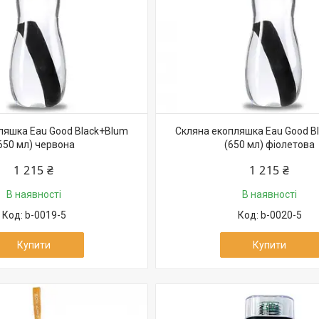
ляшка Eau Good Black+Blum
Скляна екопляшка Eau Good B
650 мл) червона
(650 мл) фіолетова
1 215 ₴
1 215 ₴
В наявності
В наявності
b-0019-5
b-0020-5
Купити
Купити