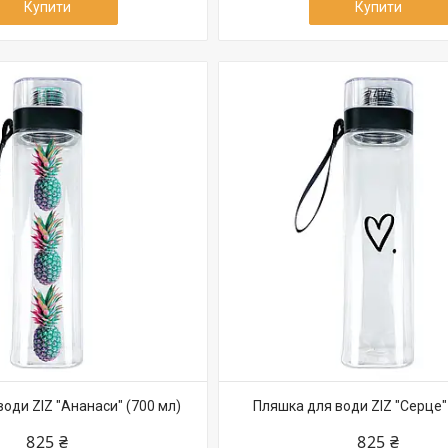
Купити
Купити
оди ZIZ "Ананаси" (700 мл)
Пляшка для води ZIZ "Серце"
825 ₴
825 ₴