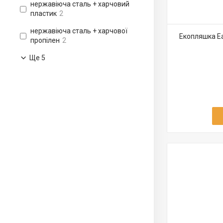
нержавіюча сталь + харчовий
пластик
2
нержавіюча сталь + харчової
Екопляшка Ea
пропілен
2
Ще 5