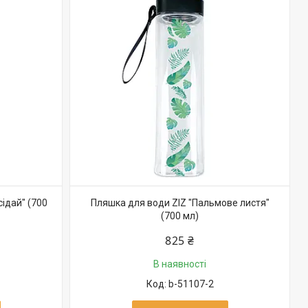
сідай" (700
Пляшка для води ZIZ "Пальмове листя"
(700 мл)
825 ₴
В наявності
b-51107-2