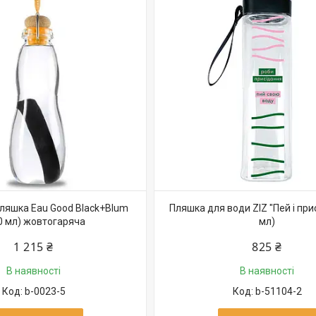
пляшка Eau Good Black+Blum
Пляшка для води ZIZ "Пей і при
0 мл) жовтогаряча
мл)
1 215 ₴
825 ₴
В наявності
В наявності
b-0023-5
b-51104-2