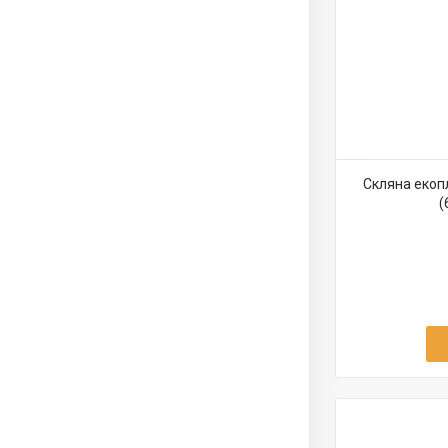
Скляна екоп
(