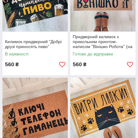
Придверний килимок з
Килимок придверний "Добрі
прикольним принтом-
друзі приносять пиво"
написом "Вінішко Робота" (на
гумовій основі)
В наявності
Готово до відправки
560
560
₴
₴