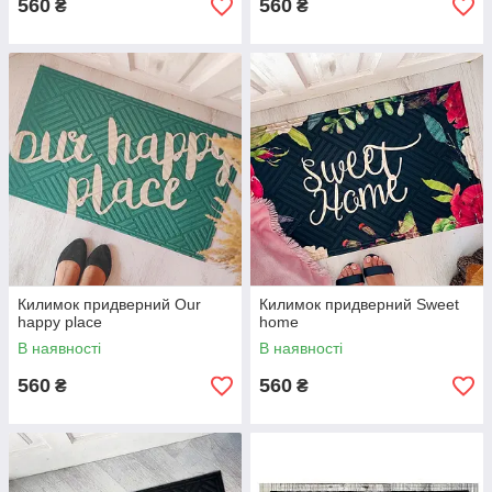
560
560
₴
₴
Килимок придверний Our
Килимок придверний Sweet
happy place
home
В наявності
В наявності
560
560
₴
₴