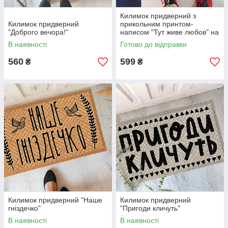
Килимок придверний з
Килимок придверний
прикольним принтом-
"Доброго вечора!"
написом "Тут живе любов" на
гумовій основі
В наявності
Готово до відправки
560
599
₴
₴
Килимок придверний "Наше
Килимок придверний
гніздечко"
"Пригоди кличуть"
В наявності
В наявності