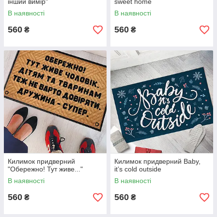
інший вимір"
sweet home
В наявності
В наявності
560
560
₴
₴
Килимок придверний
Килимок придверний Baby,
"Обережно! Тут живе..."
it’s cold outside
В наявності
В наявності
560
560
₴
₴