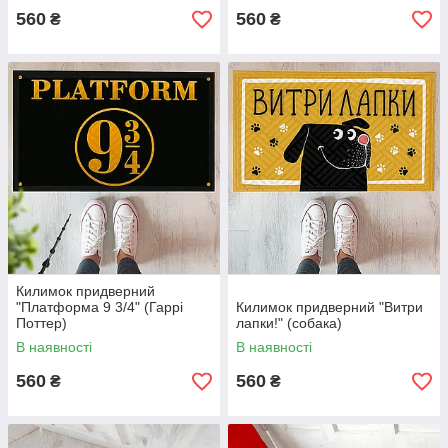
560
560
₴
₴
Килимок придверний
"Платформа 9 3/4" (Гаррі
Килимок придверний "Витри
Поттер)
лапки!" (собака)
В наявності
В наявності
560
560
₴
₴