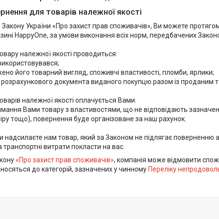
рнення для товарів належної якості
 Закону України «Про захист прав споживачів», Ви можете протягом 
зині HappyOne, за умови виконання всіх норм, передбачених Законо
вару належної якості проводиться:

 використовувався;

ено його товарний вигляд, споживчі властивості, пломби, ярлики;

і розрахункового документа виданого покупцю разом із проданим т
варів належної якості оплачується Вами. 

мання Вами товару з властивостями, що не відповідають зазначени
іру тощо), повернення буде організоване за наш рахунок.

и надсилаєте нам товар, який за Законом не підлягає поверненню 
а транспортні витрати покласти на вас.
акону
«Про захист прав споживачів»
, компанія може відмовити спожи
носяться до категорій, зазначених у чинному
Переліку непродоволь