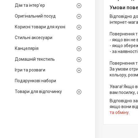
Дім та інтер'ер
Умови пове
Оригінальний посуд
Відповідно до
інтернет-мага
Корисні товари для кухні
Повернення то
Стильні аксесуари
- якщо він не
- якщо збереж
Канцелярія
- за наявност
Домашній текстиль
Повернення то
За умови отри
Ігри та розваги
кольору, розм
Подарункові набори
Увага! Якщо в
Товари для відпочинку
вам посилку, 
Відповідно з
якщо вони від
та обміну
.