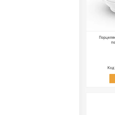
Порцелян
по