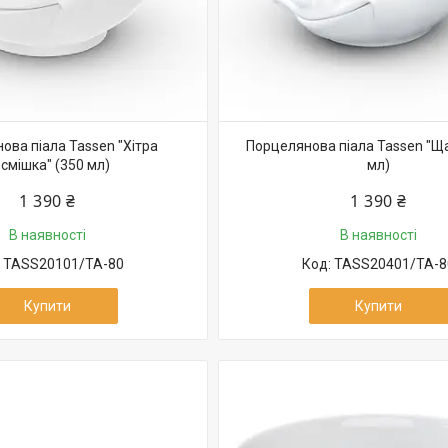
ова піала Tassen "Хітра
Порцелянова піала Tassen "Ща
смішка" (350 мл)
мл)
1 390 ₴
1 390 ₴
В наявності
В наявності
TASS20101/TA-80
TASS20401/TA-8
Купити
Купити