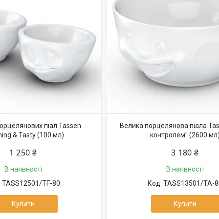
порцелянових піал Tassen
Велика порцелянова піала Tas
ing & Tasty (100 мл)
контролем" (2600 мл
1 250 ₴
3 180 ₴
В наявності
В наявності
TASS12501/TF-80
TASS13501/TA-8
Купити
Купити