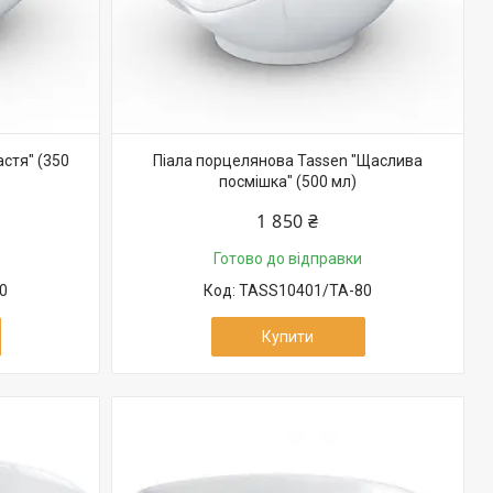
стя" (350
Піала порцелянова Tassen "Щаслива
посмішка" (500 мл)
1 850 ₴
Готово до відправки
0
TASS10401/TA-80
Купити