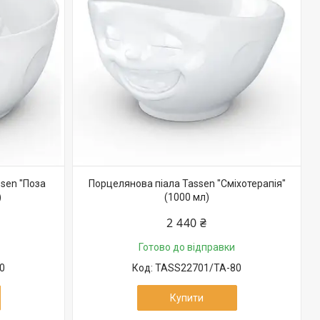
sen "Поза
Порцелянова піала Tassen "Сміхотерапія"
)
(1000 мл)
2 440 ₴
Готово до відправки
0
TASS22701/TA-80
Купити