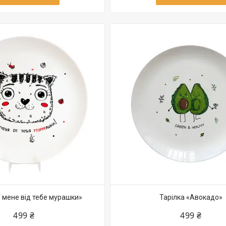
У мене від тебе мурашки»
Тарілка «Авокадо»
499 ₴
499 ₴