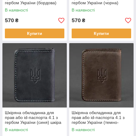
гербом України (бордова)
гербом України (чорна)
шкіра Crazy Horse
В наявності
В наявності
570
570
₴
₴
Купити
Купити
Шкіряна обкладинка для
Шкіряна обкладинка для
прав або id-паспорта 4.1 з
прав або id-паспорта 4.1 з
гербом України (синя) шкіра
гербом України (темно-
Crazy Horse
коричнева) шкіра Crazy Horse
В наявності
В наявності