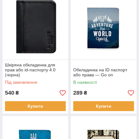
Шкіряна обкладинка для
прав або id-паспорту 4.0
Обкладинка на ID паспорт
(чорна)
або права — Go on
Під замовлення
В наявності
540
289
₴
₴
Купити
Купити