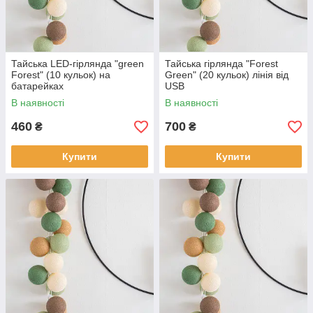
Тайська LED-гірлянда "green
Тайська гірлянда "Forest
Forest" (10 кульок) на
Green" (20 кульок) лінія від
батарейках
USB
В наявності
В наявності
460
700
₴
₴
Купити
Купити