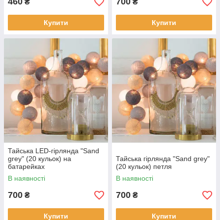
460
700
₴
₴
Купити
Купити
Тайська LED-гірлянда "Sand
grey" (20 кульок) на
Тайська гірлянда "Sand grey"
батарейках
(20 кульок) петля
В наявності
В наявності
700
700
₴
₴
Купити
Купити