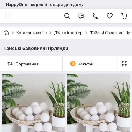
HappyOne - корисні товари для дому
Каталог товарів
Дім та інтер'ер
Тайські бавовняні гі
Тайські бавовняні гірлянди
Сортування
0
Фільтри