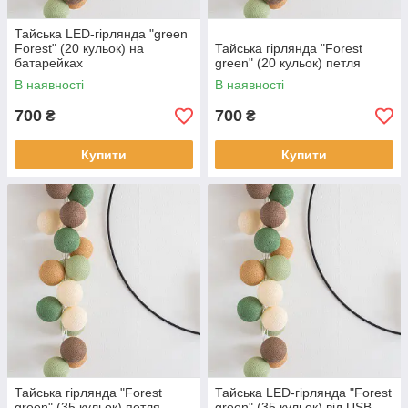
Тайська LED-гірлянда "green
Forest" (20 кульок) на
Тайська гірлянда "Forest
батарейках
green" (20 кульок) петля
В наявності
В наявності
700
700
₴
₴
Купити
Купити
Тайська гірлянда "Forest
Тайська LED-гірлянда "Forest
green" (35 кульок) петля
green" (35 кульок) від USB