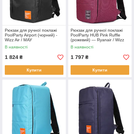
Рюкзак для ручної поклажі
Рюкзак для ручної поклажі
PoolParty Airport (чорний) -
PoolParty HUB Pink Ruffle
Wizz Air / МАУ
(рожевий) — Ryanair / Wizz
Air / МАУ
В наявності
В наявності
1 824
1 797
₴
₴
Купити
Купити