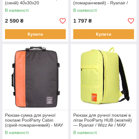
(синій) 40x30x20
(помаранчевий) - Ryanair /
Wizz Air / МАУ
В наявності
В наявності
2 590
1 797
₴
₴
Купити
Купити
Рюкзак-сумка для ручної
Рюкзак для ручної поклажі в
поклажі PoolParty Cabin
літак PoolParty HUB (жовтий)
(сірий-помаранчевий) - МАУ
— Ryanair / Wizz Air / МАУ
В наявності
В наявності