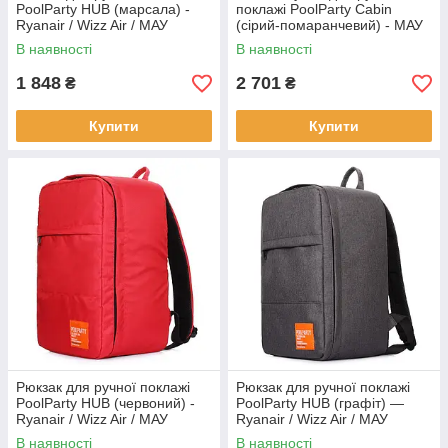
PoolParty HUB (марсала) -
поклажі PoolParty Cabin
Ryanair / Wizz Air / МАУ
(сірий-помаранчевий) - МАУ
В наявності
В наявності
1 848
2 701
₴
₴
Купити
Купити
Рюкзак для ручної поклажі
Рюкзак для ручної поклажі
PoolParty HUB (червоний) -
PoolParty HUB (графіт) —
Ryanair / Wizz Air / МАУ
Ryanair / Wizz Air / МАУ
В наявності
В наявності