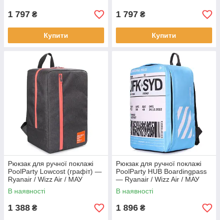
1 797
1 797
₴
₴
Купити
Купити
Рюкзак для ручної поклажі
Рюкзак для ручної поклажі
PoolParty Lowcost (графіт) —
PoolParty HUB Boardingpass
Ryanair / Wizz Air / МАУ
— Ryanair / Wizz Air / МАУ
В наявності
В наявності
1 388
1 896
₴
₴