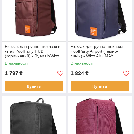
Рюкзак для ручної поклажі в
Рюкзак для ручної поклажі
літак PoolParty HUB
PoolParty Airport (темно-
(коричневий) - Ryanair/Wizz
синій) - Wizz Air / МАУ
Air/МАУ
В наявності
В наявності
1 797
1 824
₴
₴
Купити
Купити