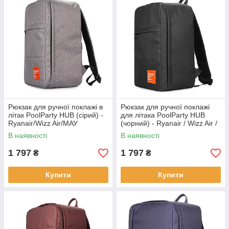
Рюкзак для ручної поклажі в
Рюкзак для ручної поклажі
літак PoolParty HUB (сірий) -
для літака PoolParty HUB
Ryanair/Wizz Air/МАУ
(чорний) - Ryanair / Wizz Air /
МАУ
В наявності
В наявності
1 797
1 797
₴
₴
Купити
Купити