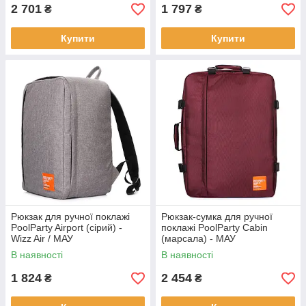
2 701
1 797
₴
₴
Купити
Купити
Рюкзак для ручної поклажі
Рюкзак-сумка для ручної
PoolParty Airport (сірий) -
поклажі PoolParty Cabin
Wizz Air / МАУ
(марсала) - МАУ
В наявності
В наявності
1 824
2 454
₴
₴