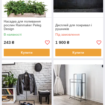
Насадка для поливання
рослин Rainmaker Peleg
Дисплей для покривал і
Design
рушників
В наявності
Під замовлення
243
1 900
₴
₴
Купити
Купити