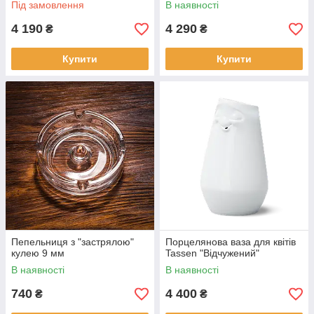
Під замовлення
В наявності
4 190
4 290
₴
₴
Купити
Купити
Пепельниця з "застрялою"
Порцелянова ваза для квітів
кулею 9 мм
Tassen "Відчужений"
В наявності
В наявності
740
4 400
₴
₴