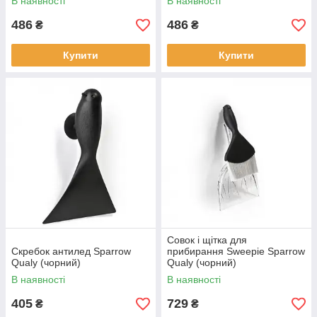
В наявності
В наявності
486
486
₴
₴
Купити
Купити
Совок і щітка для
Скребок антилед Sparrow
прибирання Sweepie Sparrow
Qualy (чорний)
Qualy (чорний)
В наявності
В наявності
405
729
₴
₴