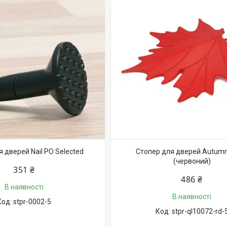
 дверей Nail PO Selected
Стопер для дверей Autumn
(червоний)
351 ₴
486 ₴
В наявності
В наявності
stpr-0002-5
stpr-ql10072-rd-