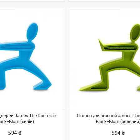
дверей James The Doorman
Стопер для дверей James Th
lack+Blum (синій)
Black+Blum (зелений
594 ₴
594 ₴