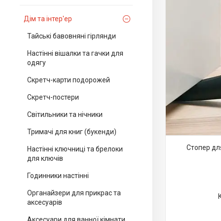
Дім та інтер'ер
Тайські бавовняні гірлянди
Настінні вішалки та гачки для
одягу
Скретч-карти подорожей
Скретч-постери
Світильники та нічники
Тримачі для книг (букенди)
Стопер для
Настінні ключниці та брелоки
для ключів
Годинники настінні
Органайзери для прикрас та
аксесуарів
Аксесуари для ванної кімнати