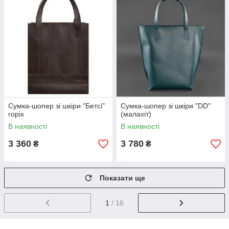
Сумка-шопер зі шкіри "Бетсі"
Сумка-шопер зі шкіри "DD"
горіх
(малахіт)
В наявності
В наявності
3 360
3 780
₴
₴
Показати ще
1
/ 16