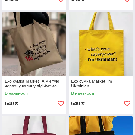
Еко сумка Market "А ми тую
Еко сумка Market I'm
червону калину підіймемо"
Ukrainian
В наявності
В наявності
640
640
₴
₴