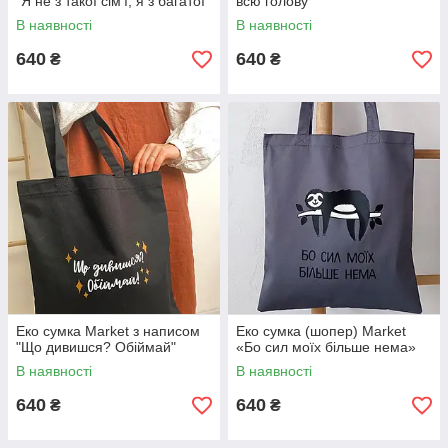
"Я не з такої сімʼї, я з багатої"
всю голову"
В наявності
В наявності
640
640
₴
₴
Еко сумка Market з написом
Еко сумка (шопер) Market
"Що дивишся? Обіймай"
«Бо сил моїх більше нема»
В наявності
В наявності
640
640
₴
₴