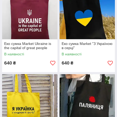
Еко сумка Market Ukraine is
Еко сумка Market "З Україною
the capital of great people
в серці"
В наявності
В наявності
640
640
₴
₴