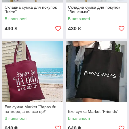
Складна сумка для покупок
Складна сумка для покупок
"Квіти"
"Вишеньки"
В наявності
В наявності
430
430
₴
₴
Еко сумка Market "Зараз би
на море, а не все це!"
Еко сумка Market "Friends"
В наявності
В наявності
640
640
₴
₴