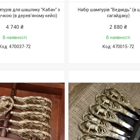
мпурів для шашлику "Кабан" з
Набір шампурів "Ведмідь" (в 
чкою (в дерев'яному кейсі)
сагайдаку)
4 740 ₴
2 880 ₴
В наявності
В наявності
470037-72
470015-72