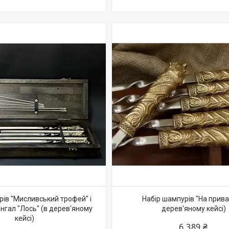
рів "Мисливський трофей" і
Набір шампурів "На привал
нгал "Лось" (в дерев'яному
дерев'яному кейсі)
кейсі)
6 389 ₴