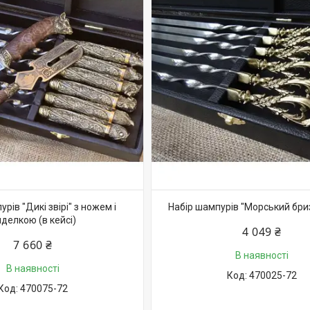
рів "Дикі звірі" з ножем і
Набір шампурів "Морський бриз"
делкою (в кейсі)
4 049 ₴
7 660 ₴
В наявності
В наявності
470025-72
470075-72