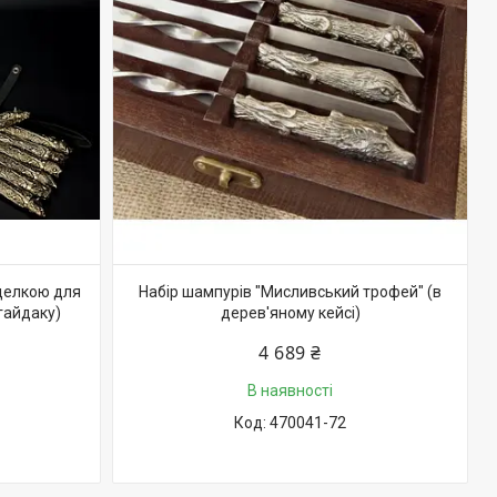
иделкою для
Набір шампурів "Мисливський трофей" (в
гайдаку)
дерев'яному кейсі)
4 689 ₴
В наявності
470041-72