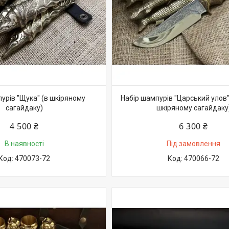
урів "Щука" (в шкіряному
Набір шампурів "Царський улов"
сагайдаку)
шкіряному сагайдаку
4 500 ₴
6 300 ₴
В наявності
Під замовлення
470073-72
470066-72