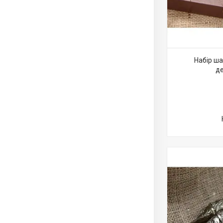
Набір ша
де