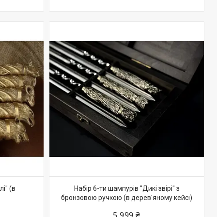
і" (в
Набір 6-ти шампурів "Дикі звірі" з
бронзовою ручкою (в дерев'яному кейсі)
5 999 ₴