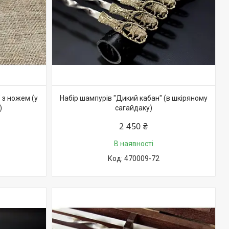
 з ножем (у
Набір шампурів "Дикий кабан" (в шкіряному
)
сагайдаку)
2 450 ₴
В наявності
470009-72