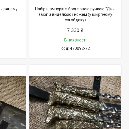
шкіряному
Набір шампурів з бронзовою ручкою "Дикі
звірі" з виделкою і ножем (у шкіряному
сагайдаку)
7 330 ₴
В наявності
470092-72