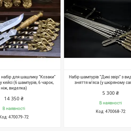
набір для шашлику "Козаки"
Набір шампурів "Дикі звірі" з в
 кейсі (6 шампурів, 6 чарок,
зняття м'яса (у шкіряному са
ніж, виделка)
5 300 ₴
14 350 ₴
В наявності
В наявності
470068-72
470079-72