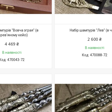
мпурів "Вовча зграя" (в
Набір шампурів "Лев" (в ч
рев'яному кейсі)
2 600 ₴
4 469 ₴
В наявності
В наявності
470088-72
470043-72