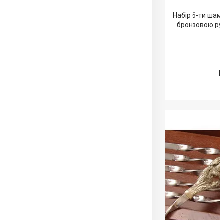
Набір 6-ти ша
бронзовою ру