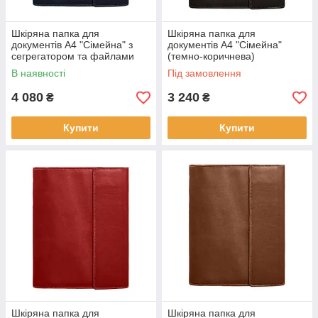
Шкіряна папка для
Шкіряна папка для
документів А4 "Сімейна" з
документів А4 "Сімейна"
сегрегатором та файлами
(темно-коричнева)
(темно-синя)
В наявності
Під замовлення
4 080
3 240
₴
₴
Купити
Купити
Шкіряна папка для
Шкіряна папка для