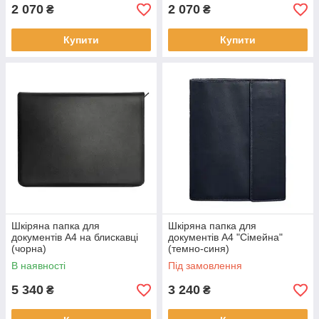
2 070
2 070
₴
₴
Купити
Купити
Шкіряна папка для
Шкіряна папка для
документів А4 на блискавці
документів А4 "Сімейна"
(чорна)
(темно-синя)
В наявності
Під замовлення
5 340
3 240
₴
₴