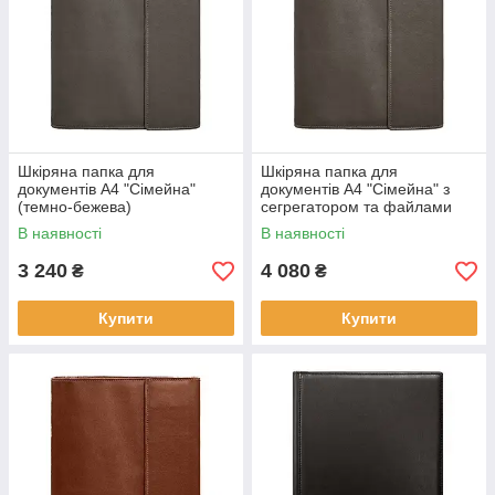
Шкіряна папка для
Шкіряна папка для
документів А4 "Сімейна"
документів А4 "Сімейна" з
(темно-бежева)
сегрегатором та файлами
(темно-бежева)
В наявності
В наявності
3 240
4 080
₴
₴
Купити
Купити