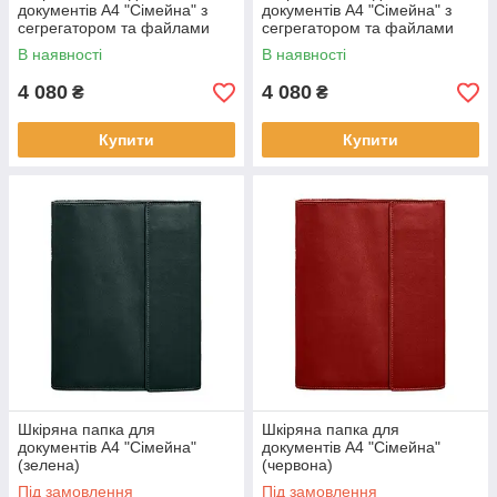
документів А4 "Сімейна" з
документів А4 "Сімейна" з
сегрегатором та файлами
сегрегатором та файлами
(червона)
(світло-коричнева)
В наявності
В наявності
4 080
4 080
₴
₴
Купити
Купити
Шкіряна папка для
Шкіряна папка для
документів А4 "Сімейна"
документів А4 "Сімейна"
(зелена)
(червона)
Під замовлення
Під замовлення