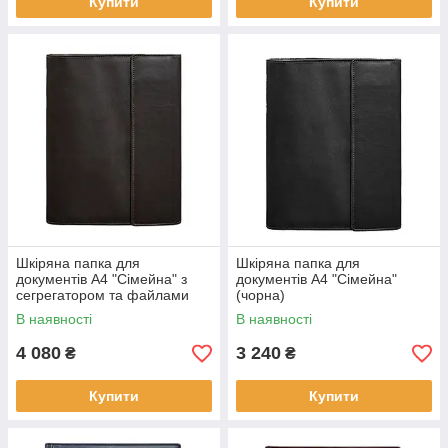
Купити
Купити
Шкіряна папка для
Шкіряна папка для
документів А4 "Сімейна" з
документів А4 "Сімейна"
сегрегатором та файлами
(чорна)
(темно-коричнева)
В наявності
В наявності
4 080
3 240
₴
₴
Купити
Купити