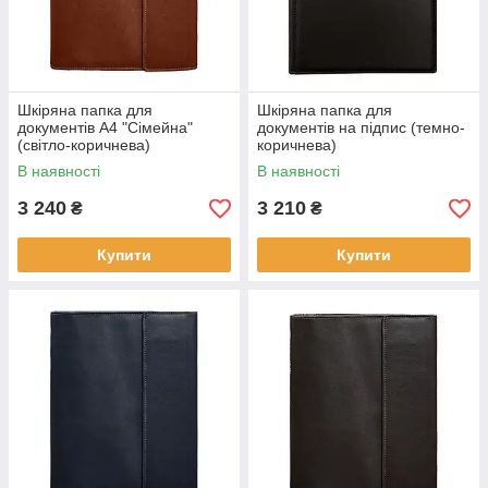
Шкіряна папка для
Шкіряна папка для
документів А4 "Сімейна"
документів на підпис (темно-
(світло-коричнева)
коричнева)
В наявності
В наявності
3 240
3 210
₴
₴
Купити
Купити