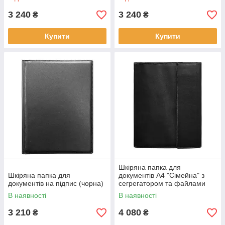
3 240
3 240
₴
₴
Купити
Купити
Шкіряна папка для
Шкіряна папка для
документів А4 "Сімейна" з
документів на підпис (чорна)
сегрегатором та файлами
(чорна)
В наявності
В наявності
3 210
4 080
₴
₴