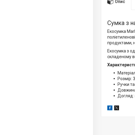
Опис
Сумка з н
Екосумка Mark
поліетиленові
продуктами, н
Екосумка з од
складеному ви
Характерист
Матеріал
Розмір: 3
Ручки та
Довжина
Догляд: 