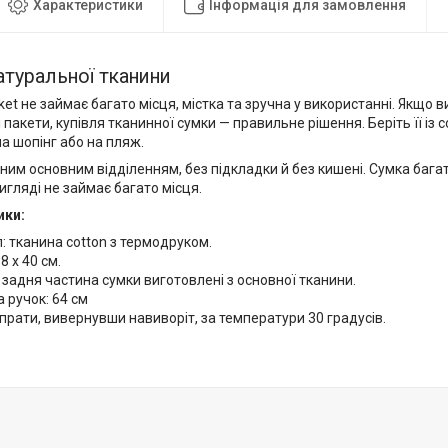
Характеристики
Інформація для замовлення
атуральної тканини
et не займає багато місця, містка та зручна у використанні. Якщо в
 пакети, купівля тканинної сумки — правильне рішення. Беріть її із 
а шопінг або на пляж.
ним основним відділенням, без підкладки й без кишені. Сумка бага
гляді не займає багато місця.
ики:
: тканина cotton з термодруком.
8 x 40 см.
 задня частина сумки виготовлені з основної тканини.
 ручок: 64 см
прати, вивернувши навиворіт, за температури 30 градусів.