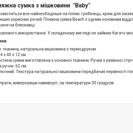
ляжна сумка з мішковини "Baby"
поміститься все найнеобхідніше на пляжі: гребінець, крем для засма
інших корисних речей. Пляжна сумка Beach з одним основним відділ
еня на блискавці.
азового використання. У складеному вигляді не займає багато міс
ики:
: тканина, натуральна мішковина з термодруком.
4 х 40 х 12 см
стина сумки виготовлена з основної тканини. Ручки з ремінної стріч
ручок: 62 см.
лочний. Текстура натуральної мішковини передбачає нерівності пл
прати, вивернувши навиворіт, за температури 30 градусів.