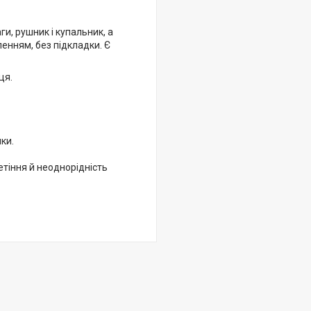
ги, рушник і купальник, а
енням, без підкладки. Є
ця.
ки.
етіння й неоднорідність