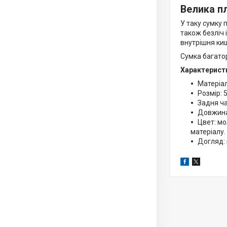
Велика п
У таку сумку 
також безліч 
внутрішня киш
Сумка багатор
Характерист
Матеріал
Розмір: 5
Задня ча
Довжина 
Цвет: мо
матеріалу.
Догляд: 