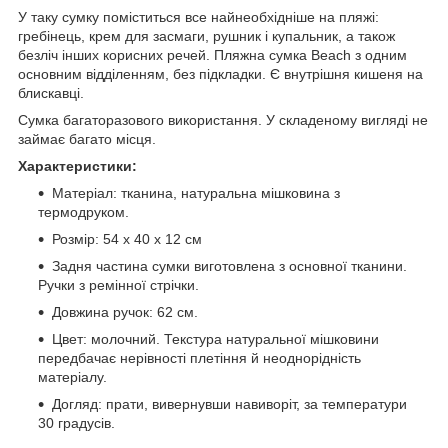
У таку сумку поміститься все найнеобхідніше на пляжі:
гребінець, крем для засмаги, рушник і купальник, а також
безліч інших корисних речей. Пляжна сумка Beach з одним
основним відділенням, без підкладки. Є внутрішня кишеня на
блискавці.
Сумка багаторазового використання. У складеному вигляді не
займає багато місця.
Характеристики:
Матеріал: тканина, натуральна мішковина з
термодруком.
Розмір: 54 х 40 х 12 см
Задня частина сумки виготовлена з основної тканини.
Ручки з ремінної стрічки.
Довжина ручок: 62 см.
Цвет: молочний. Текстура натуральної мішковини
передбачає нерівності плетіння й неоднорідність
матеріалу.
Догляд: прати, вивернувши навиворіт, за температури
30 градусів.