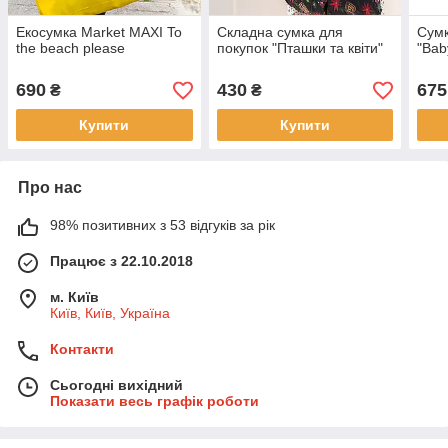
Екосумка Market MAXI To
Складна сумка для
Сумк
the beach please
покупок "Пташки та квіти"
"Bab
690
430
675
₴
₴
Купити
Купити
Про нас
98% позитивних з 53 відгуків за рік
Працює з 22.10.2018
м. Київ
Київ, Київ, Україна
Контакти
Сьогодні вихідний
Показати весь графік роботи