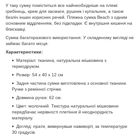
У таку сумку поміститься все найнеобхідніше на пляжі:
гребінець, крем для засмаги, рушник і купальник, а також
безліч інших корисних речей. Пляжна сумка Beach з одним
основним відділенням, без підкладки. Є внутрішня кишеня на
блискавці.
Сумка багаторазового використання. У складеному вигляді не
займає багато місця.
Характеристики:
Матеріал: тканина, натуральна мішковина з
термодруком.
Розмір: 54 х 40 х 12 см
Задня частина сумки виготовлена з основної тканини.
Ручки з ремінної стрічки.
Довжина ручок: 62 см.
Цвет: молочний. Текстура натуральної мішковини
передбачає нерівності плетіння й неоднорідність
матеріалу.
Догляд: прати, вивернувши навиворіт, за температури
30 градусів.