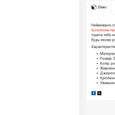
Опис
Неймовірно ст
кухонному п
тішити тебе н
будь-якому ра
Характеристи
Матеріал
Розмір: 
Колір: р
Живленн
Джерело 
Кріпленн
Увімкнен