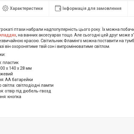
Характеристики
Інформація для замовлення
рокаті птахи набрали надпопулярність цього року. Їх можна побачити
риладдях
, на ванних аксесуарах тощо. Але сьогодні цей друг може з'
езвичайною красою. Світильник Фламінго можна поставити на тумбу
зі він охоронятиме твій сон і випромінюватиме світлом.
ки:
: пластик
300 х 140 х 28 мм
ожевий
я: АА батарейки
світла: світлодіодні лампи
я: отвір під дюбель-гвозд
ня: кнопка