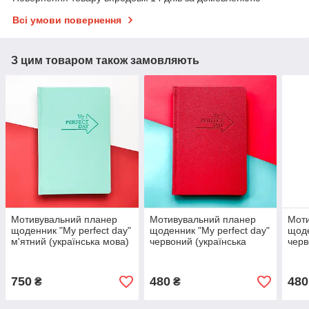
Всі умови повернення
З цим товаром також замовляють
Мотивувальний планер
Мотивувальний планер
Мот
щоденник "My perfect day"
щоденник "My perfect day"
щоде
м'ятний (українська мова)
червоний (українська
черв
мова)
(укр
750
480
480
₴
₴