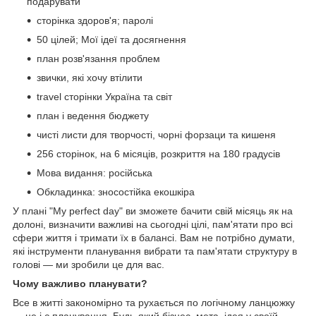
подарувати
сторінка здоров'я; паролі
50 цілей; Мої ідеї та досягнення
план розв'язання проблем
звички, які хочу втілити
travel сторінки Україна та світ
план і ведення бюджету
чисті листи для творчості, чорні форзаци та кишеня
256 сторінок, на 6 місяців, розкриття на 180 градусів
Мова видання: російська
Обкладинка: зносостійка екошкіра
У плані "My perfect day" ви зможете бачити свій місяць як на
долоні, визначити важливі на сьогодні цілі, пам'ятати про всі
сфери життя і тримати їх в балансі. Вам не потрібно думати,
які інструменти планування вибрати та пам'ятати структуру в
голові — ми зробили це для вас.
Чому важливо планувати?
Все в житті закономірно та рухається по логічному ланцюжку
— це і є планування. Будь-який бізнес, мета, ідея у своїй