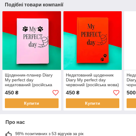
Подібні товари компанії
Щоденник-планер Diary
Недатований щоденник
Нед
My perfect day
Diary My perfect day
Diar
недатований (російська
червоний (російська мова)
чорн
мова) рожевий
450
450
500
₴
₴
Купити
Купити
Про нас
98% позитивних з 53 відгуків за рік