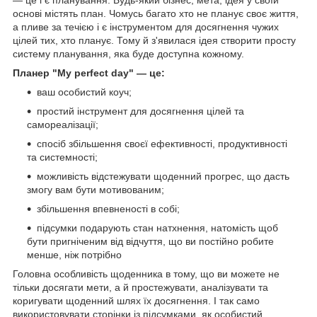
основі містять план. Чомусь багато хто не планує своє життя,
а пливе за течією і є інструментом для досягнення чужих
цілей тих, хто планує. Тому й з'явилася ідея створити просту
систему планування, яка буде доступна кожному.
Планер "My perfect day" — це:
ваш особистий коуч;
простий інструмент для досягнення цілей та
самореалізації;
спосіб збільшення своєї ефективності, продуктивності
та системності;
можливість відстежувати щоденний прогрес, що дасть
змогу вам бути мотивованим;
збільшення впевненості в собі;
підсумки подарують стан натхнення, натомість щоб
бути пригніченим від відчуття, що ви постійно робите
менше, ніж потрібно
Головна особливість щоденника в тому, що ви можете не
тільки досягати мети, а й простежувати, аналізувати та
коригувати щоденний шлях їх досягнення. І так само
використовувати сторінки із підсумками, як особистий