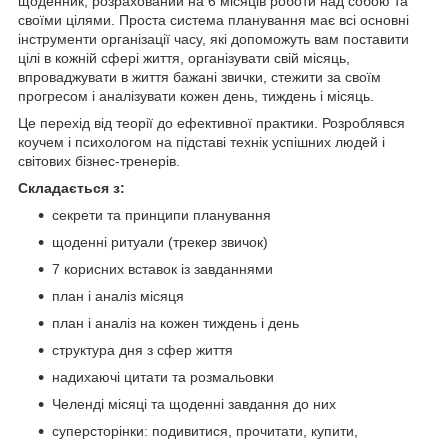
щоденник, розрахований на 6 місяців роботи над собою та
своїми цілями. Проста система планування має всі основні
інструменти організації часу, які допоможуть вам поставити
цілі в кожній сфері життя, організувати свій місяць,
впроваджувати в життя бажані звички, стежити за своїм
прогресом і аналізувати кожен день, тиждень і місяць.
Це перехід від теорії до ефективної практики. Розроблявся
коучем і психологом на підставі технік успішних людей і
світових бізнес-тренерів.
Складається з:
секрети та принципи планування
щоденні ритуали (трекер звичок)
7 корисних вставок із завданнями
план і аналіз місяця
план і аналіз на кожен тиждень і день
структура дня з сфер життя
надихаючі цитати та розмальовки
Челенді місяці та щоденні завдання до них
суперсторінки: подивитися, прочитати, купити,