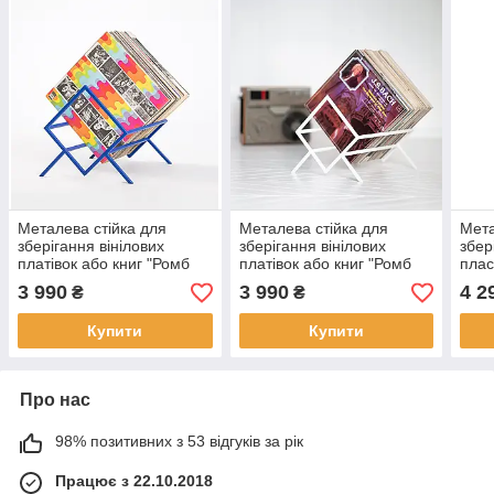
Металева стійка для
Металева стійка для
Мета
зберігання вінілових
зберігання вінілових
збер
платівок або книг "Ромб
платівок або книг "Ромб
плас
60" (синя)
60" (біла)
3 990
3 990
4 2
₴
₴
Купити
Купити
Про нас
98% позитивних з 53 відгуків за рік
Працює з 22.10.2018