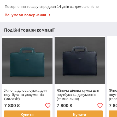
Повернення товару впродовж 14 днів за домовленістю
Всі умови повернення
Подібні товари компанії
Жіноча ділова сумка для
Жіноча ділова сумка для
Жіно
ноутбука та документів
ноутбука та документів
ноут
(малахіт)
(темно-синя)
(гра
7 800
7 800
7 8
₴
₴
Купити
Купити