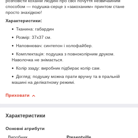
розповісти коханій людині про свої почуття незвичайним
способом — подушка-серце з «закоханим» принтом стане
просто знахідкою!
Характеристики:
Тканина: габардин
Розмір: 37х37 см.
Наповнювач: синтепон і холофайбер.
Комплектація: подушка з повноколірним друком.
Наволочка не знімається.
Колір ззаду: виробник підбирає колір сам.
Догляд: подушку можна прати вручну та в пральній
машині на делікатному режимі.
Приховати
Характеристики
Основні атрибути
Виробник
Presentville