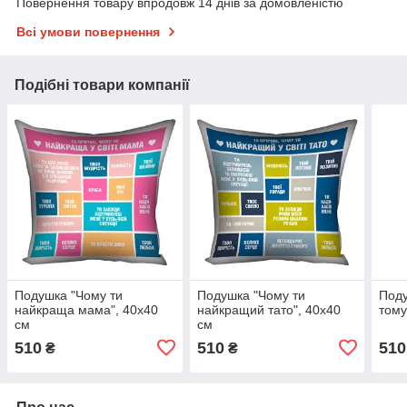
Повернення товару впродовж 14 днів за домовленістю
Всі умови повернення
Подібні товари компанії
Подушка "Чому ти
Подушка "Чому ти
Поду
найкраща мама", 40х40
найкращий тато", 40х40
тому
см
см
510
510
510
₴
₴