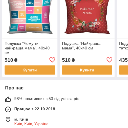
Подушка "Чому ти
Подушка "Найкраща
Под
найкраща мама", 40х40
мама", 40х40 см
татк
см
510
510
435
₴
₴
Купити
Купити
Про нас
98% позитивних з 53 відгуків за рік
Працює з 22.10.2018
м. Київ
Київ, Київ, Україна