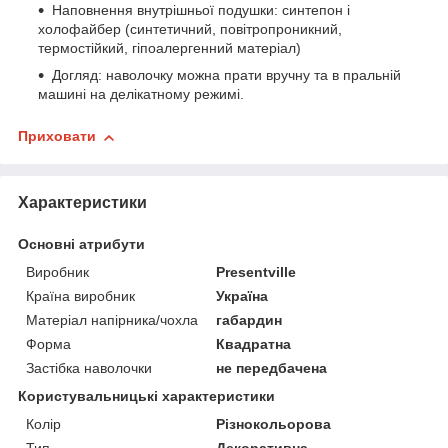
Наповнення внутрішньої подушки: синтепон і
холофайбер (синтетичний, повітропроникний,
термостійкий, гіпоалергенний матеріал)
Догляд: наволочку можна прати вручну та в пральній
машині на делікатному режимі.
Приховати
Характеристики
Основні атрибути
Виробник
Presentville
Країна виробник
Україна
Матеріал напірника/чохла
габардин
Форма
Квадратна
Застібка наволочки
не передбачена
Користувальницькі характеристики
Колір
Різнокольорова
Тип
Декоративна