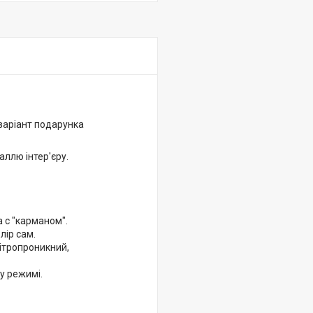
 варіант подарунка
аллю інтер'єру.
 с "карманом".
лір сам.
ітропроникний,
у режимі.