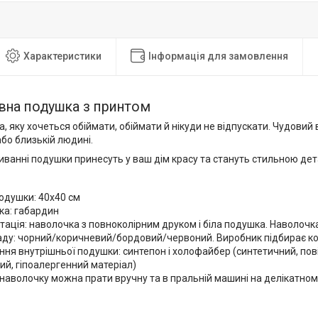
Характеристики
Інформація для замовлення
вна подушка з принтом
, яку хочеться обіймати, обіймати й нікуди не відпускати. Чудовий
бо близькій людині.
иванні подушки принесуть у ваш дім красу та стануть стильною дет
одушки: 40х40 см
ка: габардин
ація: наволочка з повноколірним друком і біла подушка. Наволочка
аду: чорний/коричневий/бордовий/червоний. Виробник підбирає ко
ня внутрішньої подушки: синтепон і холофайбер (синтетичний, пов
ий, гіпоалергенний матеріал)
наволочку можна прати вручну та в пральній машині на делікатном