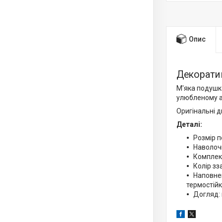
Опис
Декорати
М'яка подушка
улюбленому а
Оригінальні д
Деталі:
Розмір п
Наволоч
Комплект
Колір зз
Наповнен
термостійк
Догляд: 