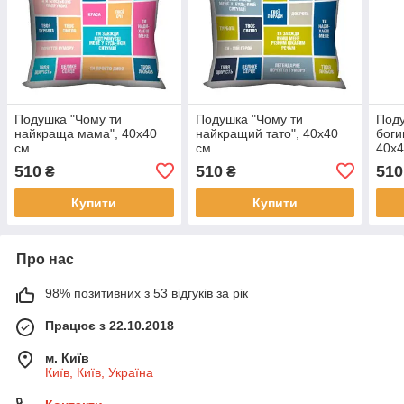
Подушка "Чому ти
Подушка "Чому ти
Поду
найкраща мама", 40х40
найкращий тато", 40х40
боги
см
см
40х4
510
510
510
₴
₴
Купити
Купити
Про нас
98% позитивних з 53 відгуків за рік
Працює з 22.10.2018
м. Київ
Київ, Київ, Україна