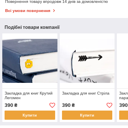
Повернення товару впродовж 14 днів за домовленістю
Всі умови повернення
Подібні товари компанії
Закладка для книг Крутий
Закладка для книг Стріла
Закл
Легомен
пар
390
390
390
₴
₴
Купити
Купити