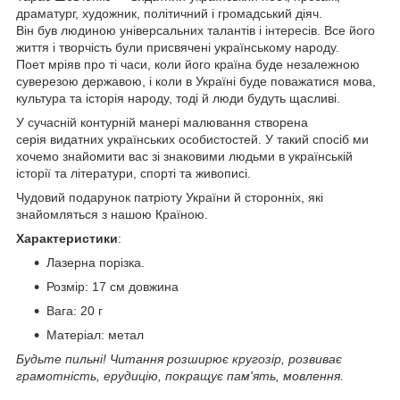
драматург, художник, політичний і громадський діяч.
Він був людиною універсальних талантів і інтересів. Все його
життя і творчість були присвячені українському народу.
Поет мріяв про ті часи, коли його країна буде незалежною
суверезою державою, і коли в Україні буде поважатися мова,
культура та історія народу, тоді й люди будуть щасливі.
У сучасній контурній манері малювання створена
серія видатних українських особистостей. У такий спосіб ми
хочемо знайомити вас зі знаковими людьми в українській
історії та літератури, спорті та живописі.
Чудовий подарунок патріоту України й сторонніх, які
знайомляться з нашою Країною.
Характеристики
:
Лазерна порізка.
Розмір: 17 см довжина
Вага: 20 г
Матеріал: метал
Будьте пильні! Читання розширює кругозір, розвиває
грамотність, ерудицію, покращує пам'ять, мовлення.