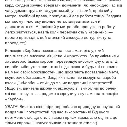
кард холдері зручно зберігати документи, які необхідно час від
часу демонструвати: студентський, учнівський, проїзний у
метро, водійські права, пропускний для роботи тощо. Завдяки
матовому пластику віконце не заламуватиметься й
дряпатиметься. А проїзний у метро або пропуск на роботу
легко зчитується, навіть коли перебувають у кард-кейсі —
просто прикладіть цей стильний аксесуар до турнікету та
проходьте;)
Колекція «Карбон» названа на честь матеріалу, який
вирізняється високою міцністю й жорсткістю. За придільними
характеристиками карбон перевершує високоміцну сталь. Ці
вироби виберуть люди, готові підкорювати будь-які вершини
на межі своїх можливостей, що досягають поставленої мети,
всупереч обставинам. Завдяки тисненню візерунка, вироби
колекції «Карбон» стійкі до явних подряпин і потертостей.
Якщо ви, цінитель шкіряних аксесуарів і вимогливі до речей,
які вас оточують — радимо звернути увагу саме на колекцію
«Карбон».
УВАГА! Вичинка цієї шкіри передбачає природну появу на ній
подряпин і потертостей під час використання! Від цього
портмоне стає ще стильнішим і приємнішим, але оцінять це
тільки справжні шанувальники вінтажного стилю:)