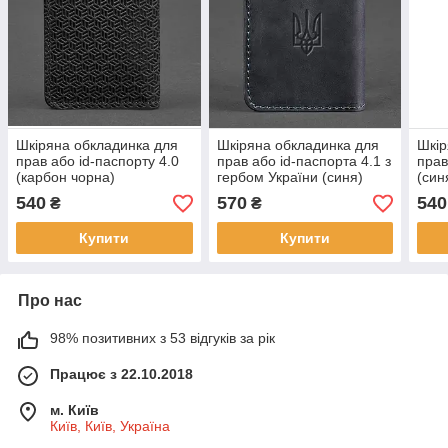
Шкіряна обкладинка для
Шкіряна обкладинка для
Шкір
прав або id-паспорту 4.0
прав або id-паспорта 4.1 з
прав
(карбон чорна)
гербом України (синя)
(син
шкіра Crazy Horse
540
570
540
₴
₴
Купити
Купити
Про нас
98% позитивних з 53 відгуків за рік
Працює з 22.10.2018
м. Київ
Київ, Київ, Україна