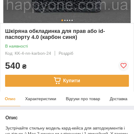
Шкіряна обкладинка для прав або id-
паспорту 4.0 (карбон синя)
В наявності
Код: KK-4-nn-karbon-24
Роздріб
540
₴
Купити
Опис
Характеристики
Відгуки про товар
Доставка
Опис
Зустрічайте стильну модель кард-кейса для автодокументів і
не тільки :) Має 2 кишеньки з віконцем і 1 звичайний. У такому