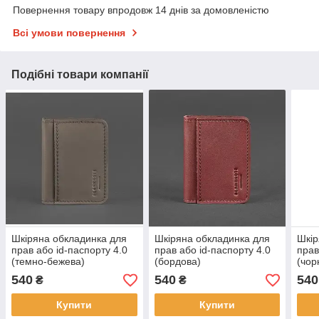
Повернення товару впродовж 14 днів за домовленістю
Всі умови повернення
Подібні товари компанії
Шкіряна обкладинка для
Шкіряна обкладинка для
Шкір
прав або id-паспорту 4.0
прав або id-паспорту 4.0
прав
(темно-бежева)
(бордова)
(чор
540
540
540
₴
₴
Купити
Купити