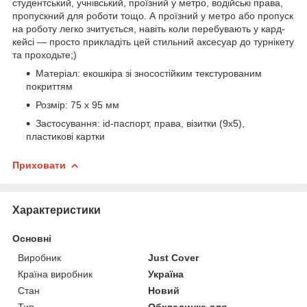
студентський, учнівський, проїзний у метро, водійські права,
пропускний для роботи тощо. А проїзний у метро або пропуск
на роботу легко зчитується, навіть коли перебувають у кард-
кейсі — просто прикладіть цей стильний аксесуар до турнікету
та проходьте;)
Матеріал: екошкіра зі зносостійким текстурованим
покриттям
Розмір: 75 x 95 мм
Застосування: id-паспорт, права, візитки (9x5),
пластикові картки
Приховати
Характеристики
Основні
Виробник
Just Cover
Країна виробник
Україна
Стан
Новий
Тип
Обкладинка для