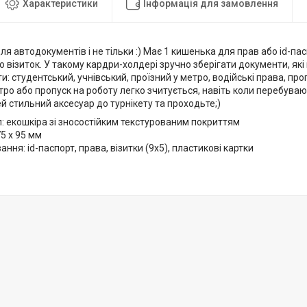
Характеристики
Інформація для замовлення
я автодокументів і не тільки :) Має 1 кишенька для прав або id-пас
о візиток. У такому кардри-холдері зручно зберігати документи, які 
: студентський, учнівський, проїзний у метро, водійські права, пр
тро або пропуск на роботу легко зчитується, навіть коли перебуваю
й стильний аксесуар до турнікету та проходьте;)
: екошкіра зі зносостійким текстурованим покриттям
75 x 95 мм
ання: id-паспорт, права, візитки (9x5), пластикові картки