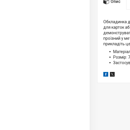
Опис
Обкладинка дл
для карток аб
демонструвати
проїзний у ме
прикладіть це
Матеріал
Розмір: 
Застосув