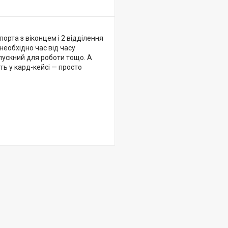
порта з віконцем і 2 відділення
необхідно час від часу
опускний для роботи тощо. А
ть у кард-кейсі — просто