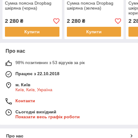
Сумка поясна Dropbag
Сумка поясна Dropbag
Сумк
шкіряна (чорна)
шкіряна (зелена)
шкір
кори
2 280
2 280
2 2
₴
₴
Купити
Купити
Про нас
98% позитивних з 53 відгуків за рік
Працює з 22.10.2018
м. Київ
Київ, Київ, Україна
Контакти
Сьогодні вихідний
Показати весь графік роботи
Про нас