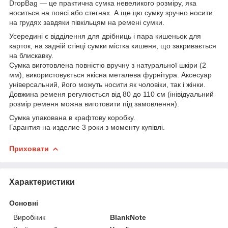
DropBag — це практична сумка невеликого розміру, яка
носиться на поясі або стегнах. А ще цю сумку зручно носити
на грудях завдяки півкільцям на ремені сумки.
Усередині є відділення для дрібниць і пара кишеньок для
карток, на задній стінці сумки містка кишеня, що закривається
на блискавку.
Сумка виготовлена повністю вручну з натуральної шкіри (2
мм), використовується якісна металева фурнітура. Аксесуар
універсальний, його можуть носити як чоловіки, так і жінки.
Довжина ременя регулюється від 80 до 110 см (інівідуальний
розмір ременя можна виготовити під замовлення).
Сумка упакована в крафтову коробку.
Гарантия на изделие 3 роки з моменту купівлі.
Приховати
Характеристики
Основні
Виробник
BlankNote