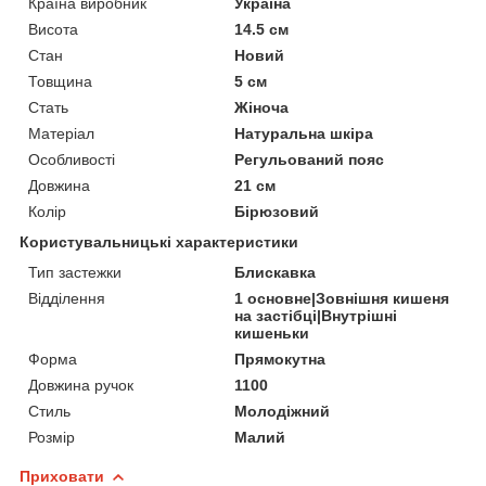
Країна виробник
Україна
Висота
14.5 см
Стан
Новий
Товщина
5 см
Стать
Жіноча
Матеріал
Натуральна шкіра
Особливості
Регульований пояс
Довжина
21 см
Колір
Бірюзовий
Користувальницькі характеристики
Тип застежки
Блискавка
Відділення
1 основне|Зовнішня кишеня
на застібці|Внутрішні
кишеньки
Форма
Прямокутна
Довжина ручок
1100
Стиль
Молодіжний
Розмір
Малий
Приховати