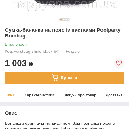
Сумка-бананка на пояс із паєтками Poolparty
Bumbag
В наявності
Код: waistbag-shine-black-64
Роздріб
1 003
₴
Купити
Опис
Характеристики
Відгуки про товар
Доставка
Опис
Бананка з оригінальним дизайном. Зовні бананка покрита
чорними паєтками. Усередині підкладка з поліестеру.