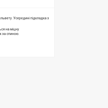
львету. Усередині підкладка з
ься на міцну
ж за спиною.