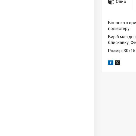
Опис
Бананка з ори
поліестеру.
Виріб має дві
блискавку. Фі
Розмір: 30х15