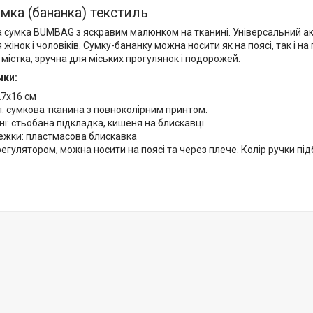
мка (бананка) текстиль
сумка BUMBAG з яскравим малюнком на тканині. Універсальний аксе
 жінок і чоловіків. Сумку-бананку можна носити як на поясі, так і на
містка, зручна для міських прогулянок і подорожей.
ики:
27х16 см
: сумкова тканина з повноколірним принтом.
і: стьобана підкладка, кишеня на блискавці.
тежки: пластмасова блискавка
регулятором, можна носити на поясі та через плече. Колір ручки пі