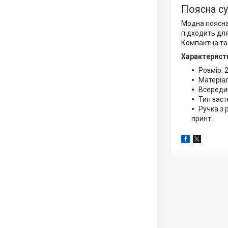
Поясна су
Модна поясна 
підходить для
Компактна та 
Характерист
Розмір: 
Матеріал
Всередин
Тип зас
Ручка з 
принт.