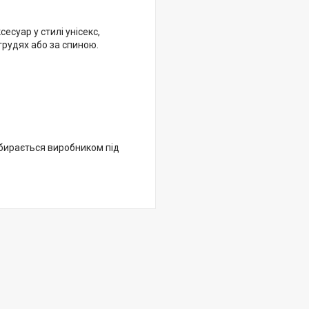
суар у стилі унісекс,
 грудях або за спиною.
дбирається виробником під