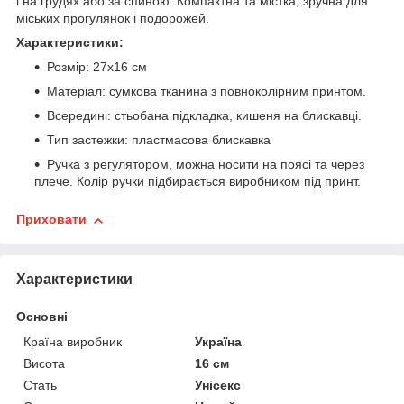
і на грудях або за спиною. Компактна та містка, зручна для
міських прогулянок і подорожей.
Характеристики:
Розмір: 27х16 см
Матеріал: сумкова тканина з повноколірним принтом.
Всередині: стьобана підкладка, кишеня на блискавці.
Тип застежки: пластмасова блискавка
Ручка з регулятором, можна носити на поясі та через
плече. Колір ручки підбирається виробником під принт.
Приховати
Характеристики
Основні
Країна виробник
Україна
Висота
16 см
Стать
Унісекс