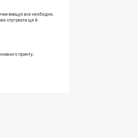
чки вміщує все необхідне,
оже слугувати ще й
сновного принту;