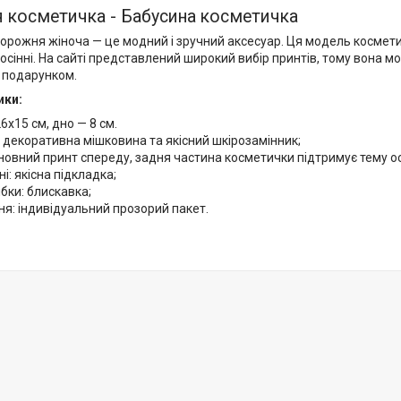
 косметичка - Бабусина косметичка
орожня жіноча — це модний і зручний аксесуар. Ця модель космети
осінні. На сайті представлений широкий вибір принтів, тому вона м
 подарунком.
ики:
26х15 см, дно — 8 см.
 декоративна мішковина та якісний шкірозамінник;
новний принт спереду, задня частина косметички підтримує тему о
і: якісна підкладка;
ібки: блискавка;
я: індивідуальний прозорий пакет.