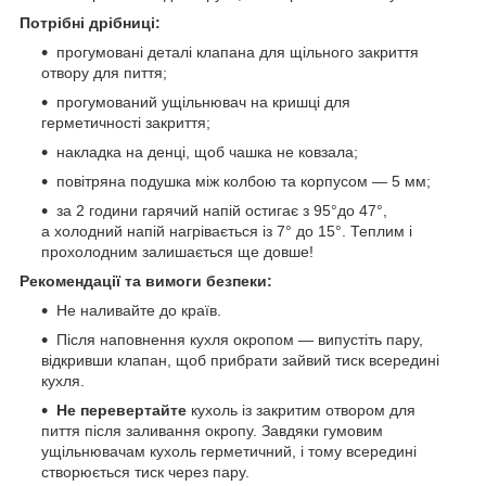
Потрібні дрібниці:
прогумовані деталі клапана для щільного закриття
отвору для пиття;
прогумований ущільнювач на кришці для
герметичності закриття;
накладка на денці, щоб чашка не ковзала;
повітряна подушка між колбою та корпусом — 5 мм;
за 2 години гарячий напій остигає з 95°до 47°,
а холодний напій нагрівається із 7° до 15°. Теплим і
прохолодним залишається ще довше!
Рекомендації та вимоги безпеки:
Не наливайте до країв.
Після наповнення кухля окропом — випустіть пару,
відкривши клапан, щоб прибрати зайвий тиск всередині
кухля.
Не перевертайте
кухоль із закритим отвором для
пиття після заливання окропу. Завдяки гумовим
ущільнювачам кухоль герметичний, і тому всередині
створюється тиск через пару.