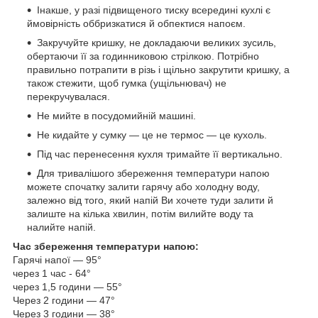
Інакше, у разі підвищеного тиску всередині кухлі є
ймовірність оббризкатися й обпектися напоєм.
Закручуйте кришку, не докладаючи великих зусиль,
обертаючи її за годинниковою стрілкою. Потрібно
правильно потрапити в різь і щільно закрутити кришку, а
також стежити, щоб гумка (ущільнювач) не
перекручувалася.
Не мийте в посудомийній машині.
Не кидайте у сумку — це не термос — це кухоль.
Під час перенесення кухля тримайте її вертикально.
Для тривалішого збереження температури напою
можете спочатку залити гарячу або холодну воду,
залежно від того, який напій Ви хочете туди залити й
залиште на кілька хвилин, потім вилийте воду та
налийте напій.
Час збереження температури напою:
Гарячі напої — 95°
через 1 час - 64°
через 1,5 години — 55°
Через 2 години — 47°
Через 3 години — 38°