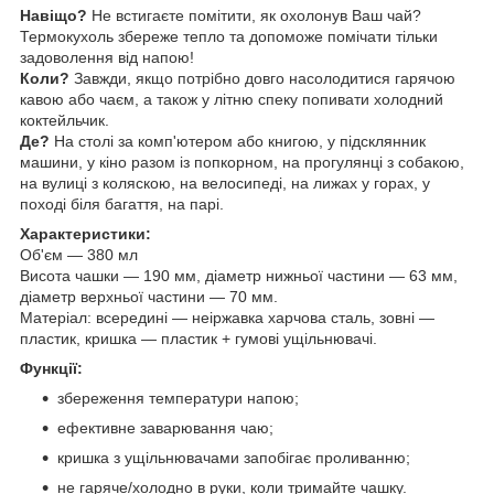
Навіщо?
Не встигаєте помітити, як охолонув Ваш чай?
Термокухоль збереже тепло та допоможе помічати тільки
задоволення від напою!
Коли?
Завжди, якщо потрібно довго насолодитися гарячою
кавою або чаєм, а також у літню спеку попивати холодний
коктейльчик.
Де?
На столі за комп'ютером або книгою, у підсклянник
машини, у кіно разом із попкорном, на прогулянці з собакою,
на вулиці з коляскою, на велосипеді, на лижах у горах, у
поході біля багаття, на парі.
Характеристики:
Об'єм — 380 мл
Висота чашки — 190 мм, діаметр нижньої частини — 63 мм,
діаметр верхньої частини — 70 мм.
Матеріал: всередині — неіржавка харчова сталь, зовні —
пластик, кришка — пластик + гумові ущільнювачі.
Функції:
збереження температури напою;
ефективне заварювання чаю;
кришка з ущільнювачами запобігає проливанню;
не гаряче/холодно в руки, коли тримайте чашку.