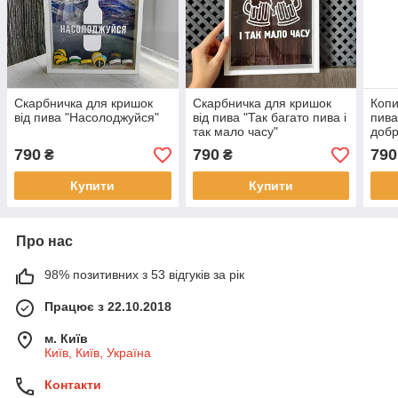
Скарбничка для кришок
Скарбничка для кришок
Копи
від пива "Насолоджуйся"
від пива "Так багато пива і
пива
так мало часу"
добр
790
790
790
₴
₴
Купити
Купити
Про нас
98% позитивних з 53 відгуків за рік
Працює з 22.10.2018
м. Київ
Київ, Київ, Україна
Контакти