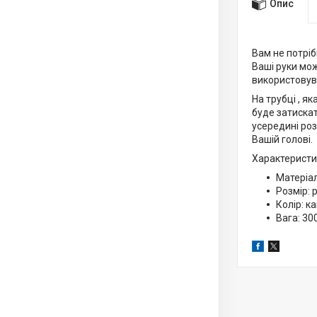
Опис
Вам не потріб
Ваші руки мож
використовув
На трубці , я
буде затиска
усередині роз
Вашій голові.
Характеристи
Матеріал
Розмір: 
Колір: 
Вага: 300