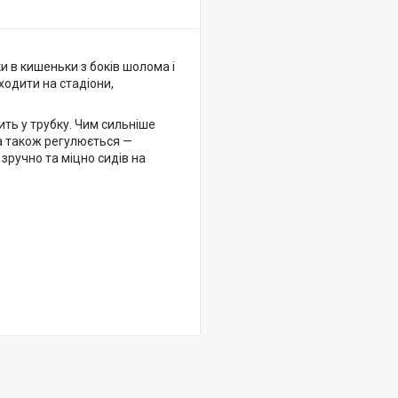
и в кишеньки з боків шолома і
ходити на стадіони,
ить у трубку. Чим сильніше
а також регулюється —
зручно та міцно сидів на