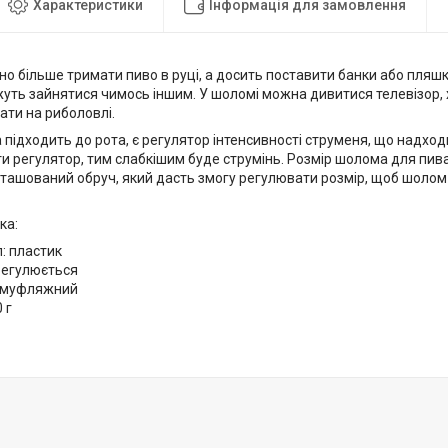
Характеристики
Інформація для замовлення
но більше тримати пиво в руці, а досить поставити банки або пляшк
уть зайнятися чимось іншим. У шоломі можна дивитися телевізор, 
ати на риболовлі.
ка підходить до рота, є регулятор інтенсивності струменя, що надход
ти регулятор, тим слабкішим буде струмінь. Розмір шолома для пив
ташований обруч, який дасть змогу регулювати розмір, щоб шолом 
ка:
: пластик
регулюється
камуфляжний
 г