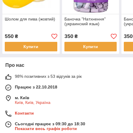
Шолом для пива (жовтий)
Баночка "Натхнення"
Бано
(украинский язык)
(укр
550
350
350
₴
₴
Купити
Купити
Про нас
98% позитивних з 53 відгуків за рік
Працює з 22.10.2018
м. Київ
Київ, Київ, Україна
Контакти
Сьогодні працює з 09:30 до 18:30
Показати весь графік роботи