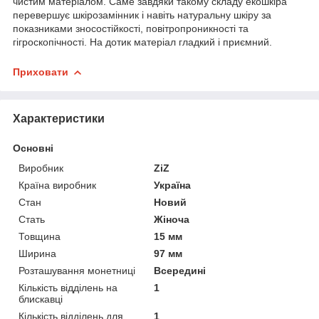
чистим матеріалом. Саме завдяки такому складу екошкіра
перевершує шкірозамінник і навіть натуральну шкіру за
показниками зносостійкості, повітропроникності та
гігроскопічності. На дотик матеріал гладкий і приємний.
Приховати
Характеристики
Основні
Виробник
ZiZ
Країна виробник
Україна
Стан
Новий
Стать
Жіноча
Товщина
15 мм
Ширина
97 мм
Розташування монетниці
Всередині
Кількість відділень на
1
блискавці
Кількість відділень для
1