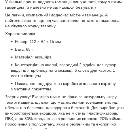
Унікальні принти додають гаманцю вишуканості, тому з таким
гаманцем ти напевно не залишишся без уваги:)
Це легкий, компактний і водночас місткий гаманець. А
найголовніше те, що під час виготовлення такого гаманецьа
не лікувало жодну тварину.
Характеристики:
Розмір: 112 х 97 х 15 мм.
Вага: 65 г
Матеріал: екошкіра
Конструкція: на кнопці, всередині 2 відділи для купюр,
відділ для дрібниць на блискавці, 6 слотів для карток, 1
слот із віконцем.
Паковання: подарункова коробка зі щільного картону
з матовим покриттям.
Зверни увагу! Екошкіра нічим не гірша за натуральну шкіру, —
така ж надійна, щільна, що має ефектний зовнішній вигляд,
абсолютно безпечна для здоров'я й екології. Для виробництва
використовується екошкіра, яка не містить пластифікаторів,
ПВХ, а на 80% складається з рослинних волокон. 20% займає
просочення з поліуретану, який є безпечним та екологічно