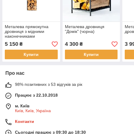
Металева прямокутна
Металева дровниця
Мета
дровниця з мідними
"Домік" (чорна)
дро
наконечниками
5 150
4 300
3 9
₴
₴
Купити
Купити
Про нас
98% позитивних з 53 відгуків за рік
Працює з 22.10.2018
м. Київ
Київ, Київ, Україна
Контакти
Сьогодні працює з 09:30 до 18:30