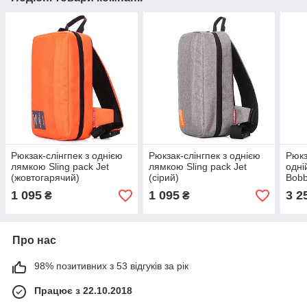
Рюкзак-слінгпек з однією
Рюкзак-слінгпек з однією
Рюкз
лямкою Sling pack Jet
лямкою Sling pack Jet
одні
(жовтогарячий)
(сірий)
Bobb
сині
1 095
1 095
3 2
₴
₴
Про нас
98% позитивних з 53 відгуків за рік
Працює з 22.10.2018