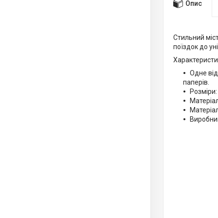
Опис
Стильний міс
поїздок до ун
Характеристи
Одне від
паперів.
Розміри:
Матеріал
Матеріал
Виробник