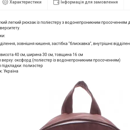
Характеристики
Інформація для замовлення
ткий легкий рюкзак із поліестеру з водонепроникним просоченням 
іверситету.
ки:
ділення, зовнішня кишеня, застібка "блискавка", внутрішнє відділе
 висота 40 см, ширина 30 см, товщина 16 см
 верху: оксфорд (поліестер із водонепроникним просоченням)
 підкладки: полиэстер
: Україна