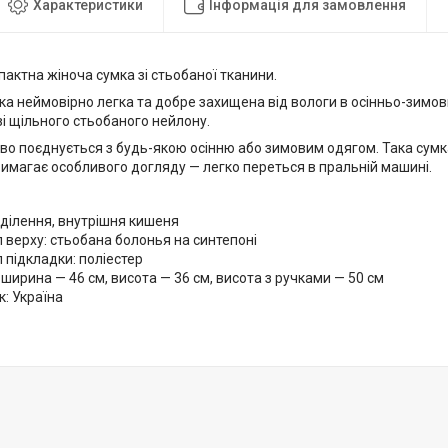
Характеристики
Інформація для замовлення
пактна жіноча сумка зі стьобаної тканини.
а неймовірно легка та добре захищена від вологи в осінньо-зимов
і щільного стьобаного нейлону.
во поєднується з будь-якою осінню або зимовим одягом. Така сумк
 вимагає особливого догляду — легко переться в пральній машині.
ділення, внутрішня кишеня
 верху: стьобана болонья на синтепоні
 підкладки: поліестер
 ширина — 46 см, висота — 36 см, висота з ручками — 50 см
: Україна