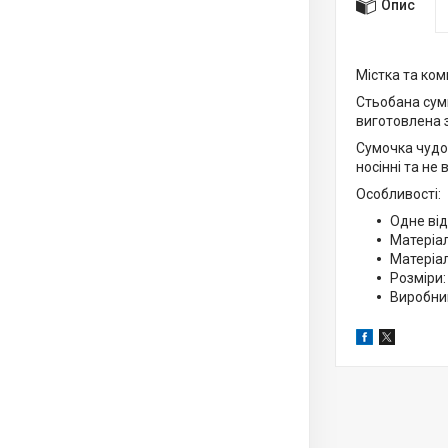
Опис
Містка та ком
Стьобана сумк
виготовлена з
Сумочка чудо
носінні та не
Особливості:
Одне від
Матеріал
Матеріал
Розміри:
Виробник